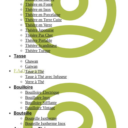
Théière en Fonte
Théière en Inox
Théière en Porcelaine
Théière en Terre Cuite
Théière en Verre
Théière Japonaise
Théière Pas Cher
Théière Portable
Théière Scandinave
Théière Turque
Tasse
Chawan
Gaiwan
F.A.Q / Contact
Tasse à Thé
Tasse à Thé avec Infuseur
Verre à Thé
Bouilloire
Bouilloire Électrique
Bouilloire Inox
Bouilloire Sifflante
Bouilloire Vintage
Bouteille
Bouteille Isotherme
Bouteille Isotherme Inox