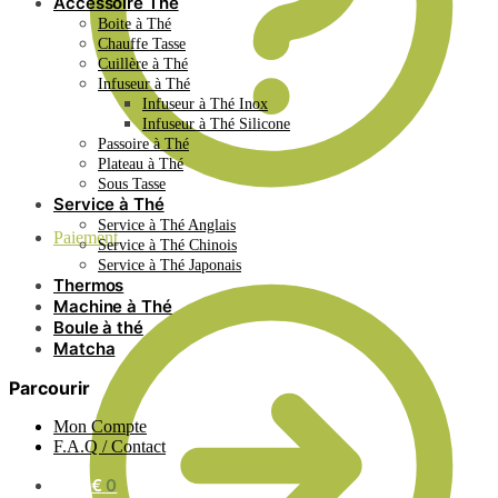
Accessoire Thé
Boite à Thé
Chauffe Tasse
Cuillère à Thé
Infuseur à Thé
Infuseur à Thé Inox
Infuseur à Thé Silicone
Passoire à Thé
Plateau à Thé
Sous Tasse
Service à Thé
Service à Thé Anglais
Paiement
Service à Thé Chinois
Service à Thé Japonais
Thermos
Machine à Thé
Boule à thé
Matcha
Parcourir
Mon Compte
F.A.Q / Contact
0.00
€
0