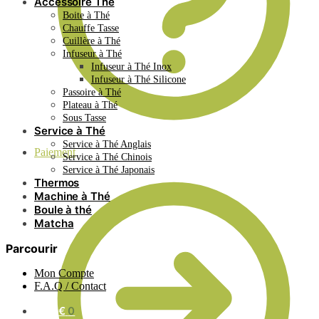
Accessoire Thé
Boite à Thé
Chauffe Tasse
Cuillère à Thé
Infuseur à Thé
Infuseur à Thé Inox
Infuseur à Thé Silicone
Passoire à Thé
Plateau à Thé
Sous Tasse
Service à Thé
Service à Thé Anglais
Paiement
Service à Thé Chinois
Service à Thé Japonais
Thermos
Machine à Thé
Boule à thé
Matcha
Parcourir
Mon Compte
F.A.Q / Contact
0.00
€
0