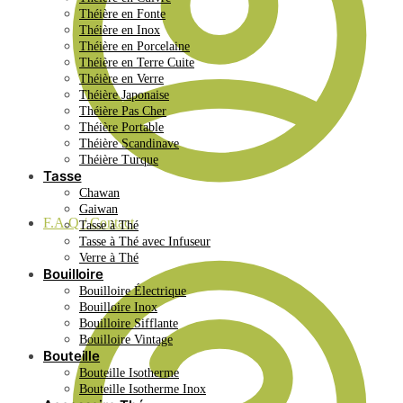
Théière en Fonte
Théière en Inox
Théière en Porcelaine
Théière en Terre Cuite
Théière en Verre
Théière Japonaise
Théière Pas Cher
Théière Portable
Théière Scandinave
Théière Turque
Tasse
Chawan
Gaiwan
F.A.Q / Contact
Tasse à Thé
Tasse à Thé avec Infuseur
Verre à Thé
Bouilloire
Bouilloire Électrique
Bouilloire Inox
Bouilloire Sifflante
Bouilloire Vintage
Bouteille
Bouteille Isotherme
Bouteille Isotherme Inox