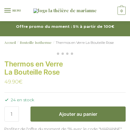
MENU
0
Offre promo du moment : 5% à partir de 100€
Accueil
Bouteille Isotherme
Thermos en Verre La Bouteille Rose
/
/
Thermos en Verre
La Bouteille Rose
49.90
€
24 en stock
Ajouter au panier
Profitez de l'offre du moment de 5% avec le code "MARIANNE"