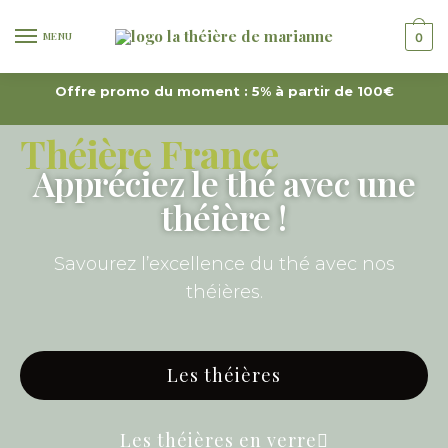
MENU
0
Offre promo du moment : 5% à partir de 100€
Théière France
Appréciez le thé avec une
théière !
Savourez l’excellence du thé avec nos
théières.
Les théières
Les théières en verre