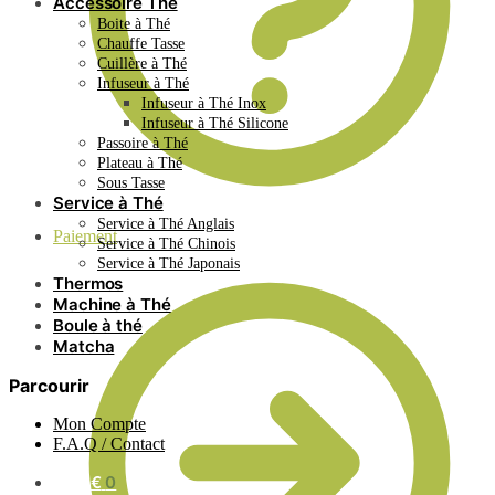
Accessoire Thé
Boite à Thé
Chauffe Tasse
Cuillère à Thé
Infuseur à Thé
Infuseur à Thé Inox
Infuseur à Thé Silicone
Passoire à Thé
Plateau à Thé
Sous Tasse
Service à Thé
Service à Thé Anglais
Paiement
Service à Thé Chinois
Service à Thé Japonais
Thermos
Machine à Thé
Boule à thé
Matcha
Parcourir
Mon Compte
F.A.Q / Contact
0.00
€
0