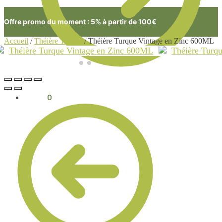
Offre promo du moment : 5% à partir de 100€
Accueil
/
Théière Turque
/
Théière Turque Vintage en Zinc 600ML
0.00
€
0