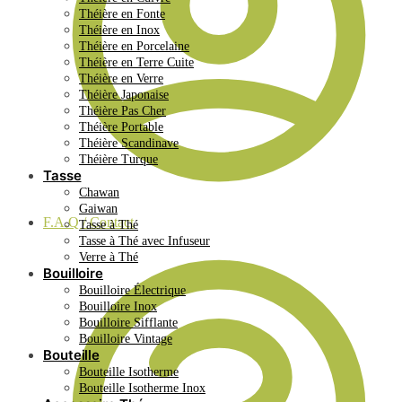
Théière en Fonte
Théière en Inox
Théière en Porcelaine
Théière en Terre Cuite
Théière en Verre
Théière Japonaise
Théière Pas Cher
Théière Portable
Théière Scandinave
Théière Turque
Tasse
Chawan
Gaiwan
F.A.Q / Contact
Tasse à Thé
Tasse à Thé avec Infuseur
Verre à Thé
Bouilloire
Bouilloire Électrique
Bouilloire Inox
Bouilloire Sifflante
Bouilloire Vintage
Bouteille
Bouteille Isotherme
Bouteille Isotherme Inox