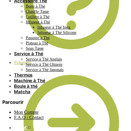
Accessoire Thé
Boite à Thé
Chauffe Tasse
Cuillère à Thé
Infuseur à Thé
Infuseur à Thé Inox
Infuseur à Thé Silicone
Passoire à Thé
Plateau à Thé
Sous Tasse
Service à Thé
Service à Thé Anglais
Paiement
Service à Thé Chinois
Service à Thé Japonais
Thermos
Machine à Thé
Boule à thé
Matcha
Parcourir
Mon Compte
F.A.Q / Contact
0.00
€
0