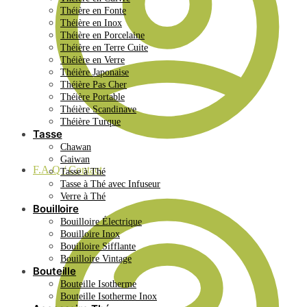
Théière en Fonte
Théière en Inox
Théière en Porcelaine
Théière en Terre Cuite
Théière en Verre
Théière Japonaise
Théière Pas Cher
Théière Portable
Théière Scandinave
Théière Turque
Tasse
Chawan
Gaiwan
F.A.Q / Contact
Tasse à Thé
Tasse à Thé avec Infuseur
Verre à Thé
Bouilloire
Bouilloire Électrique
Bouilloire Inox
Bouilloire Sifflante
Bouilloire Vintage
Bouteille
Bouteille Isotherme
Bouteille Isotherme Inox