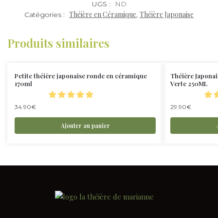
UGS :
ND
Théière en Céramique
Théière Japonaise
Catégories :
,
Produits similaires
Petite théière japonaise ronde en céramique
Théière Japona
170ml
Verte 250ML
34.90
€
29.90
€
Ajouter au panier