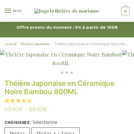
MENU
0
Offre promo du moment : 5% à partir de 100€
Accueil
Théière Japonaise
Théière Japonaise en Céramique Noire Bambou 800ML
/
/
Théière Japonaise en Céramique
Noire Bambou 800ML
69.90
€
–
89.90
€
Sélectionne
CHOISISSEZ
:
Théière
Théière + 4 Tasses