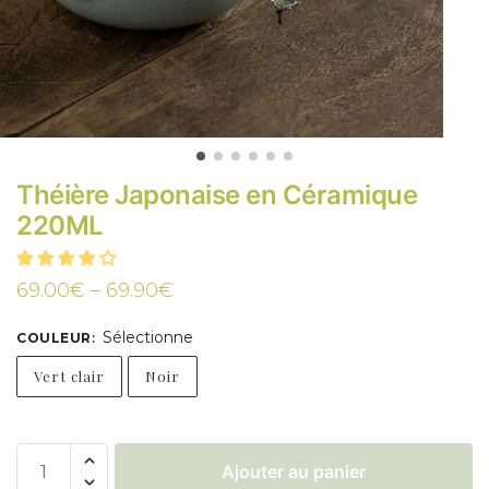
Théière Japonaise en Céramique
220ML
69.00
€
–
69.90
€
Sélectionne
COULEUR
:
Vert clair
Noir
Ajouter au panier