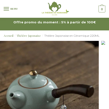
MENU
0
Offre promo du moment : 5% à partir de 100€
Accueil
Théière Japonaise
Théière Japonaise en Céramique 220ML
/
/