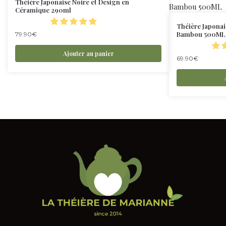
Théière Japonaise Noire et Design en
Céramique 290ml
Théière Japona
Bambou 500ML
79.90
€
Ajouter au panier
69.90
€