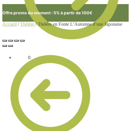
Offre promo du moment : 5% à partir de 100€
Accueil
/
Théière
/
Théière en Fonte L’Automne d’une Japonaise
0.00
€
0