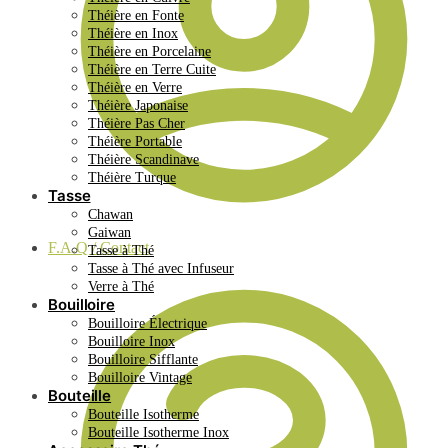
Théière en Fonte
Théière en Inox
Théière en Porcelaine
Théière en Terre Cuite
Théière en Verre
Théière Japonaise
Théière Pas Cher
Théière Portable
Théière Scandinave
Théière Turque
Tasse
Chawan
Gaiwan
F.A.Q / Contact
Tasse à Thé
Tasse à Thé avec Infuseur
Verre à Thé
Bouilloire
Bouilloire Électrique
Bouilloire Inox
Bouilloire Sifflante
Bouilloire Vintage
Bouteille
Bouteille Isotherme
Bouteille Isotherme Inox