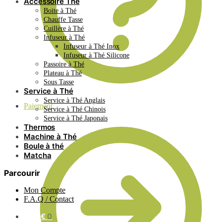
Accessoire Thé
Boite à Thé
Chauffe Tasse
Cuillère à Thé
Infuseur à Thé
Infuseur à Thé Inox
Infuseur à Thé Silicone
Passoire à Thé
Plateau à Thé
Sous Tasse
Service à Thé
Service à Thé Anglais
Paiement
Service à Thé Chinois
Service à Thé Japonais
Thermos
Machine à Thé
Boule à thé
Matcha
Parcourir
Mon Compte
F.A.Q / Contact
0.00
€
0