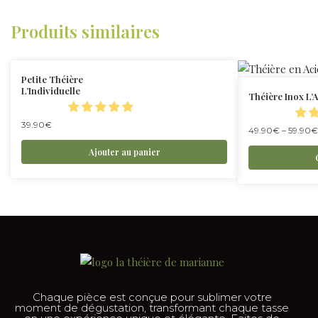
Produits similaires
Petite Théière
L’Individuelle
Théière Inox L’
39.90
€
49.90
€
–
59.90
€
Ajouter au panier
Chaque pièce est conçue pour sublimer votre
moment de dégustation, transformant chaque tasse