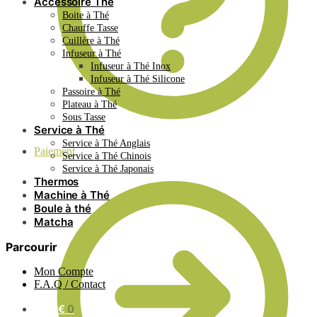
Accessoire Thé
Boite à Thé
Chauffe Tasse
Cuillère à Thé
Infuseur à Thé
Infuseur à Thé Inox
Infuseur à Thé Silicone
Passoire à Thé
Plateau à Thé
Sous Tasse
Service à Thé
Service à Thé Anglais
Paiement
Service à Thé Chinois
Service à Thé Japonais
Thermos
Machine à Thé
Boule à thé
Matcha
Parcourir
Mon Compte
F.A.Q / Contact
0.00
€
0