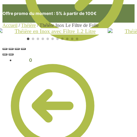
Offre promo du moment : 5% à partir de 100€
Accueil
/
Théière
/
Théière Inox Le Filtre de Folie
0.00
€
0