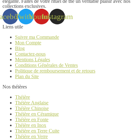
élégante. Faites de votre rituel de thé un véritable plaisir avec nos
collections exclusives.
acebook
Twitter
Youtube
Instagram
Liens utile
Suivre ma Commande
Mon Compte
Blog
Contactez-nous
Mentions Légales
Conditions Générales de Ventes
Politique de remboursement et de retours
Plan du Site
Nos théières
Théière
Théière Anglaise
Théière Chinoise
Théière en Céramique
Théière en Fonte
Théière en Inox
Théière en Terre Cuite
Théière en Verre