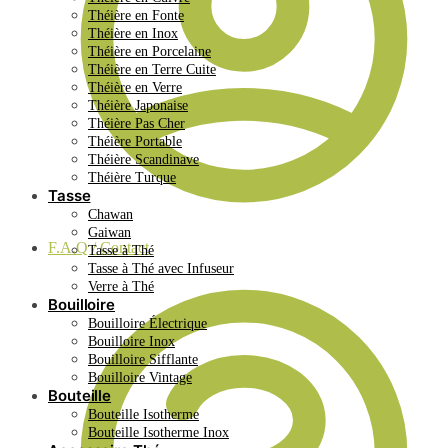
Théière en Fonte
Théière en Inox
Théière en Porcelaine
Théière en Terre Cuite
Théière en Verre
Théière Japonaise
Théière Pas Cher
Théière Portable
Théière Scandinave
Théière Turque
Tasse
Chawan
Gaiwan
F.A.Q / Contact
Tasse à Thé
Tasse à Thé avec Infuseur
Verre à Thé
Bouilloire
Bouilloire Électrique
Bouilloire Inox
Bouilloire Sifflante
Bouilloire Vintage
Bouteille
Bouteille Isotherme
Bouteille Isotherme Inox