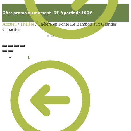
Offre promo du moment : 5% à partir de 100€
Accueil
/
Théière
/
Théière en Fonte Le Bambou aux Grandes
Capacités
0.00
€
0