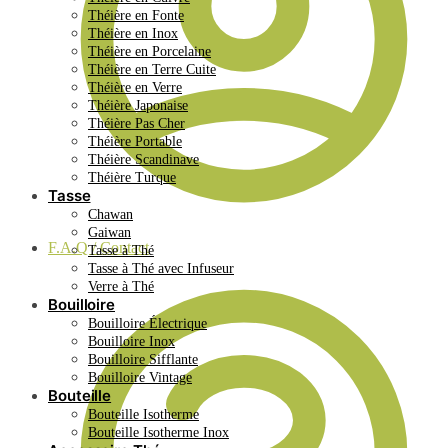
Théière en Fonte
Théière en Inox
Théière en Porcelaine
Théière en Terre Cuite
Théière en Verre
Théière Japonaise
Théière Pas Cher
Théière Portable
Théière Scandinave
Théière Turque
Tasse
Chawan
Gaiwan
F.A.Q / Contact
Tasse à Thé
Tasse à Thé avec Infuseur
Verre à Thé
Bouilloire
Bouilloire Électrique
Bouilloire Inox
Bouilloire Sifflante
Bouilloire Vintage
Bouteille
Bouteille Isotherme
Bouteille Isotherme Inox