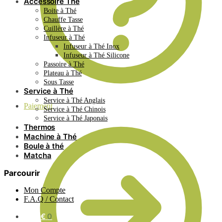
Accessoire Thé
Boite à Thé
Chauffe Tasse
Cuillère à Thé
Infuseur à Thé
Infuseur à Thé Inox
Infuseur à Thé Silicone
Passoire à Thé
Plateau à Thé
Sous Tasse
Service à Thé
Service à Thé Anglais
Paiement
Service à Thé Chinois
Service à Thé Japonais
Thermos
Machine à Thé
Boule à thé
Matcha
Parcourir
Mon Compte
F.A.Q / Contact
0.00
€
0