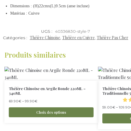
Dimensions : (H)22cmx(L)9.5cm (anse incluse)
Matériau : Cuivre
UGS :
40336830-style-7
Théière Chinoise
Théière en Cuivre
Théière Pas Cher
Catégories :
,
,
Produits similaires
Théière Chinoise en Argile Ronde 220ML –
Théière Chinois
340ML
Traditionnelle
69.90
€
–
99.90
€
59.00
€
–
109.90
Choix des options