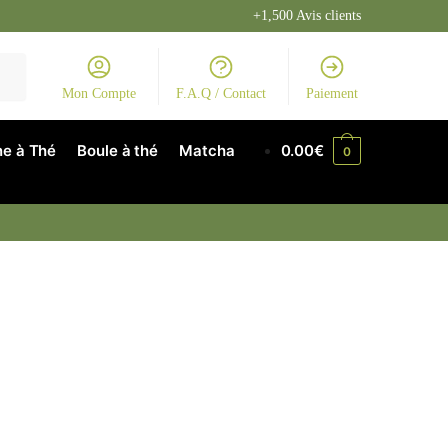
+1,500 Avis clients
Mon Compte
F.A.Q / Contact
Paiement
e à Thé
Boule à thé
Matcha
0.00
€
0