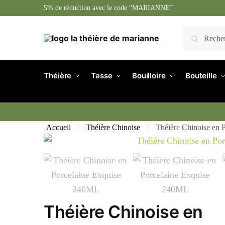
Skip
Skip
5% de réduction avec le code “MARIANNE”
to
to
navigation
content
Recherche
Recherche
pour :
Théière
Tasse
Bouilloire
Bouteille
Accueil
Théière Chinoise
Théière Chinoise en
/
/
Théière Chinoise en