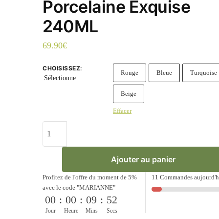
Porcelaine Exquise
240ML
69.90
€
CHOISISSEZ
:
Rouge
Bleue
Turquoise
Sélectionne
Beige
Effacer
quantité
de
Théière
Ajouter au panier
Chinoise
en
Profitez de l'offre du moment de 5%
11 Commandes aujourd'h
Porcelaine
avec le code "MARIANNE"
00
:
00
:
09
:
52
Exquise
Jour
Heure
Mins
Secs
240ML