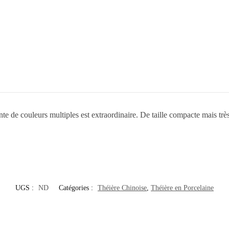
nte de couleurs multiples est extraordinaire. De taille compacte mais très 
UGS :
ND
Catégories :
Théière Chinoise
,
Théière en Porcelaine