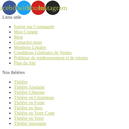
acebook
Twitter
Youtube
Instagram
Liens utile
Suivre ma Commande
Mon Compte
Blog
Contactez-nous
Mentions Légales
Conditions Générales de Ventes
Politique de remboursement et de retours
Plan du Site
Nos théières
Théière
Théière Anglaise
Théière Chinoise
Théière en Céramique
Théière en Fonte
Théière en Inox
Théière en Terre Cuite
Théière en Verre
Théière Japonaise