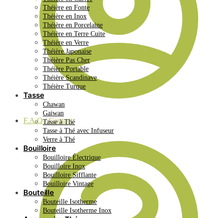
Théière en Fonte
Théière en Inox
Théière en Porcelaine
Théière en Terre Cuite
Théière en Verre
Théière Japonaise
Théière Pas Cher
Théière Portable
Théière Scandinave
Théière Turque
Tasse
Chawan
Gaiwan
F.A.Q / Contact
Tasse à Thé
Tasse à Thé avec Infuseur
Verre à Thé
Bouilloire
Bouilloire Électrique
Bouilloire Inox
Bouilloire Sifflante
Bouilloire Vintage
Bouteille
Bouteille Isotherme
Bouteille Isotherme Inox