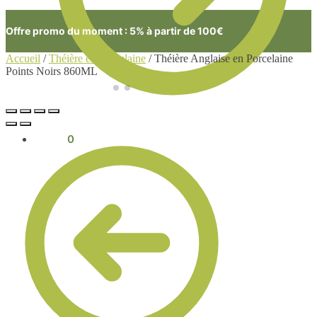
Offre promo du moment : 5% à partir de 100€
Accueil
/
Théière en Porcelaine
/
Théière Anglaise en Porcelaine
Points Noirs 860ML
0.00
€
0