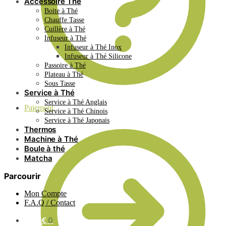
Accessoire Thé
Boite à Thé
Chauffe Tasse
Cuillère à Thé
Infuseur à Thé
Infuseur à Thé Inox
Infuseur à Thé Silicone
Passoire à Thé
Plateau à Thé
Sous Tasse
Service à Thé
Service à Thé Anglais
Paiement
Service à Thé Chinois
Service à Thé Japonais
Thermos
Machine à Thé
Boule à thé
Matcha
Parcourir
Mon Compte
F.A.Q / Contact
0.00
€
0