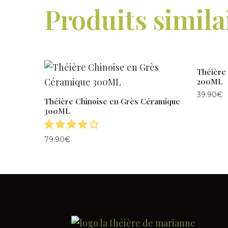
Produits simila
Théière 
200ML
39.90
€
Théière Chinoise en Grès Céramique
300ML
79.90
€