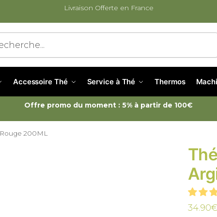
Livraison Offerte en France
cherche
Accessoire Thé
Service à Thé
Thermos
Machi
Offre promo du moment : 5% à partir de 100€
le Rouge 200ML
Thé
Arg
34.90