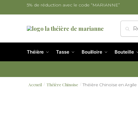
5% de réduction avec le code “MARIANNE”
Re
Théière
Tasse
Bouilloire
Bouteille
Accueil
Théière Chinoise
Théière Chinoise en Argi
/
/