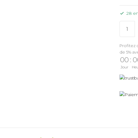
28 en
Profitez 
de 5% av
00
:
0
Jour
He