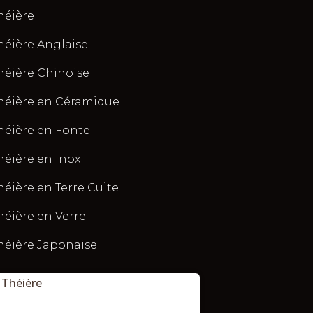
héière
héière Anglaise
héière Chinoise
héière en Céramique
héière en Fonte
héière en Inox
héière en Terre Cuite
héière en Verre
héière Japonaise
Théière