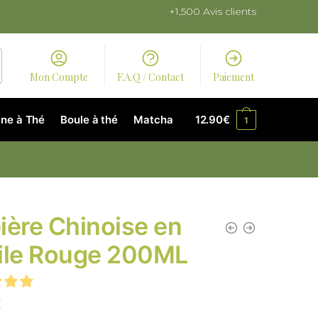
+1,500 Avis clients
Mon Compte
F.A.Q / Contact
Paiement
ne à Thé
Boule à thé
Matcha
12.90
€
1
ière Chinoise en
ile Rouge 200ML
€