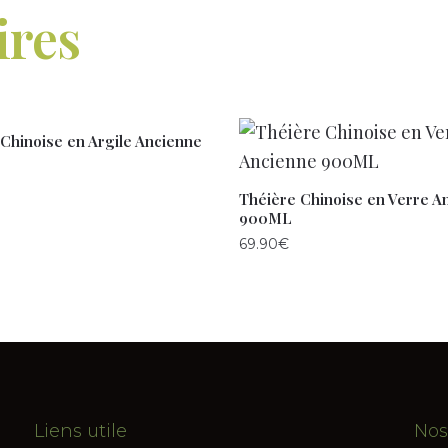
ires
Chinoise en Argile Ancienne
Théière Chinoise en Verre A
900ML
69.90
€
Liens utile
Nos