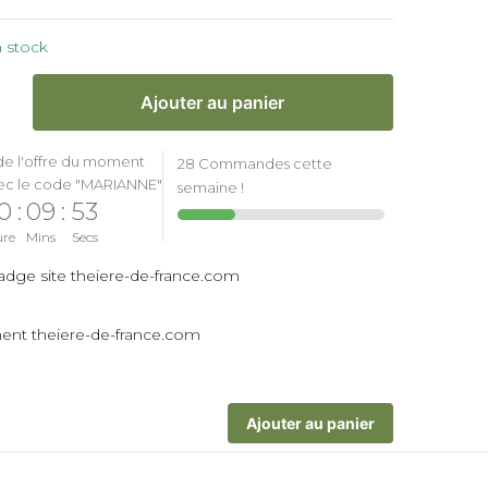
 stock
Ajouter au panier
de l'offre du moment
28 Commandes cette
ec le code "MARIANNE"
semaine !
0
:
09
:
52
ure
Mins
Secs
Ajouter au panier