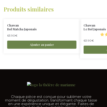
Produits similaires
Chawan
Chawan
Bol Matcha Japonais
Le Bol Japonais
63.90
€
63.90
€
Ajouter au panier
Chaque pièce est conçue pour sublimer votre
moment de dégustation, transformant chaque tasse
en une expérience unique et élégante. Faites de