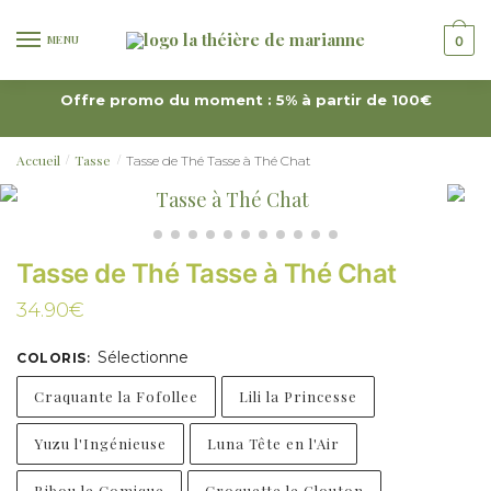
MENU
0
Offre promo du moment : 5% à partir de 100€
Accueil
Tasse
Tasse de Thé Tasse à Thé Chat
/
/
Tasse de Thé Tasse à Thé Chat
34.90
€
Sélectionne
COLORIS
:
Craquante la Fofollee
Lili la Princesse
Yuzu l'Ingénieuse
Luna Tête en l'Air
Bibou le Comique
Croquette le Glouton