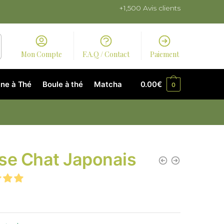
+1,500 Avis clients
Mon Compte
F.A.Q / Contact
Paiement
ne à Thé
Boule à thé
Matcha
0.00
€
0
se Chat Japonais
€