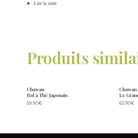
Lire la suite
Produits simila
Chawan
Chawan
Bol à Thé Japonais
Le Gran
59.90
€
63.90
€