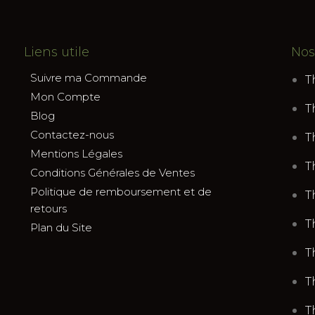
Liens utile
Nos
Suivre ma Commande
T
Mon Compte
T
Blog
Contactez-nous
T
Mentions Légales
T
Conditions Générales de Ventes
Politique de remboursement et de
T
retours
T
Plan du Site
T
T
T