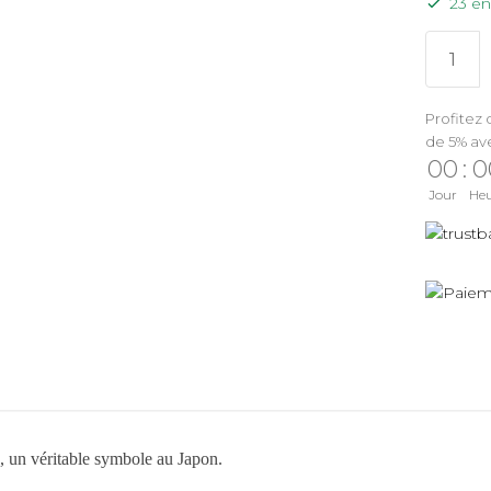
23 en
Profitez 
de 5% av
00
:
0
Jour
He
, un véritable symbole au Japon.