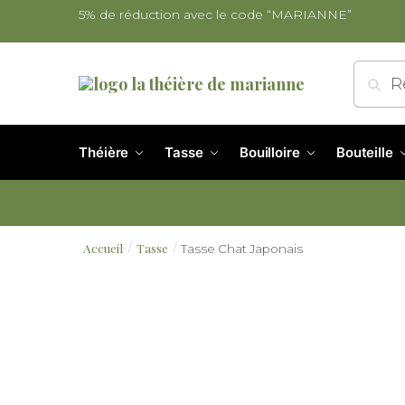
5% de réduction avec le code “MARIANNE”
Re
Théière
Tasse
Bouilloire
Bouteille
Accueil
Tasse
Tasse Chat Japonais
/
/