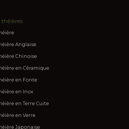
 théières
héière
héière Anglaise
héière Chinoise
héière en Céramique
héière en Fonte
héière en Inox
héière en Terre Cuite
héière en Verre
héière Japonaise