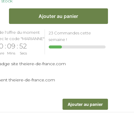
 stock
Ajouter au panier
de l'offre du moment
23 Commandes cette
ec le code "MARIANNE"
semaine !
0
:
09
:
52
ure
Mins
Secs
Ajouter au panier