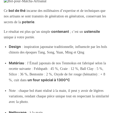
bol de thé
Ce
incarne des millénaires d’expertise et de techniques que
nos artisans se sont transmis de génération en génération, conservant les
poterie
secrets de la
.
contenant
ustensile
Le résultat est plus qu’un simple
; c’est un
unique à votre portée.
Design
: inspiration japonaise traditionnelle, influencée par les bols
chinois des époques Tang, Song, Yuan, Ming et Qing
Matériau
: l’Émail japonais de nos Tenmokus est fabriqué selon la
recette suivante : Feldspath : 45 %, Craie : 12 %, Ball Clay : 5 %,
Silice : 36 %, Bentonite : 2 %, Oxyde de fer rouge (hématite) : + 8
un four spécial à 1300°C
%, cuit dans
Note : chaque bol étant réalisé à la main, il peut y avoir de légères
variations, rendant chaque pièce unique tout en respectant la similarité
avec la photo.
Nettoyage
: à la main