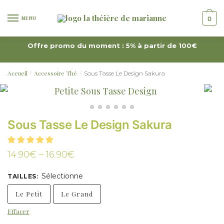
MENU
0
Offre promo du moment : 5% à partir de 100€
Accueil
Accessoire Thé
Sous Tasse Le Design Sakura
/
/
Sous Tasse Le Design Sakura
14.90
€
–
16.90
€
Sélectionne
TAILLES
:
Le Petit
Le Grand
Effacer