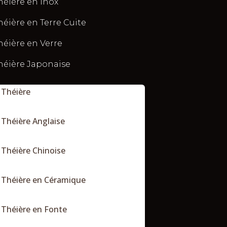
héière en Inox
héière en Terre Cuite
héière en Verre
héière Japonaise
Théière
Théière Anglaise
Théière Chinoise
Théière en Céramique
Théière en Fonte