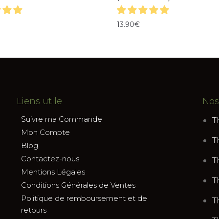
13.90
€
Liens utile
Nos
Suivre ma Commande
T
Mon Compte
T
Blog
Contactez-nous
T
Mentions Légales
T
Conditions Générales de Ventes
Politique de remboursement et de
T
retours