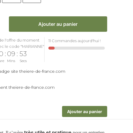
Ajouter au panier
de l'offre du moment
11 Commandes aujourd'hui !
ec le code "MARIANNE"
0
:
09
:
52
ure
Mins
Secs
Ajouter au panier
très utile et pratique
et. Il s’avère
pour un entretien