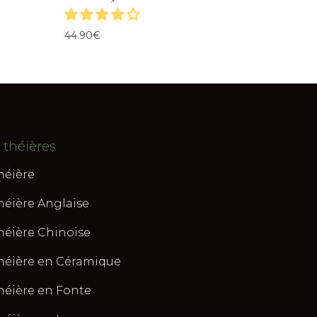
44.90
€
 théières
héière
héière Anglaise
héière Chinoise
héière en Céramique
héière en Fonte