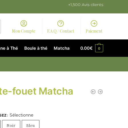
+1,500 Avis clients
Mon Compte
F.A.Q / Contact
Paiement
ne à Thé
Boule à thé
Matcha
0.00
€
0
te-fouet Matcha
Sélectionne
SEZ
:
Noir
Bleu