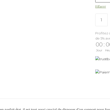
Effacer
Profitez 
de 5% av
00
:
0
Jour
He
en parfait état, il est tout aussi crucial de disposer d’un support pour fou