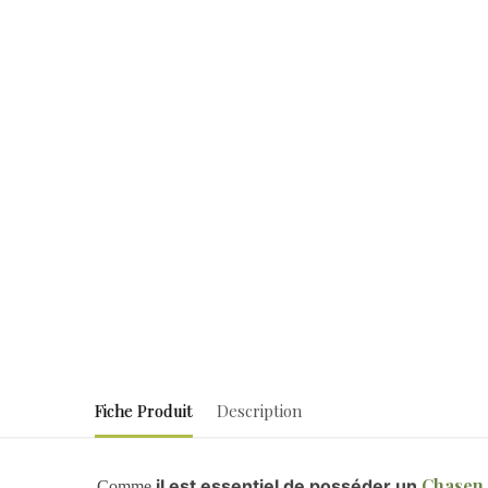
Fiche Produit
Description
Chasen
il est essentiel de posséder un
Comme