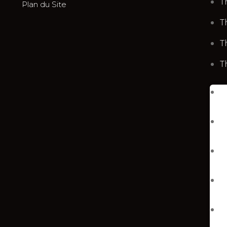
T
Plan du Site
T
T
T