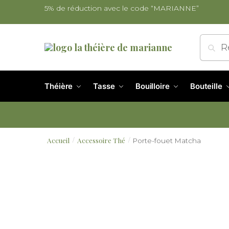
5% de réduction avec le code “MARIANNE”
Re
Théière
Tasse
Bouilloire
Bouteille
Accueil
Accessoire Thé
Porte-fouet Matcha
/
/