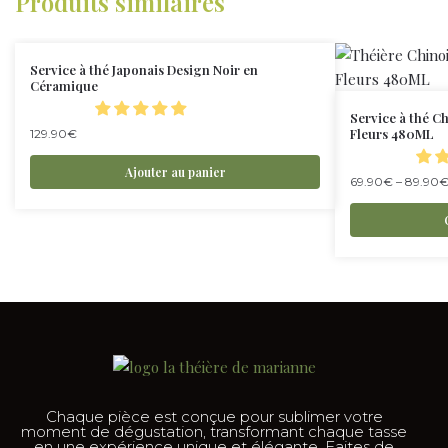
Produits similaires
Service à thé Japonais Design Noir en
Céramique
Service à thé Ch
Fleurs 480ML
129.90
€
Ajouter au panier
69.90
€
–
89.90
Chaque pièce est conçue pour sublimer votre
moment de dégustation, transformant chaque tasse
en une expérience unique et élégante. Faites de