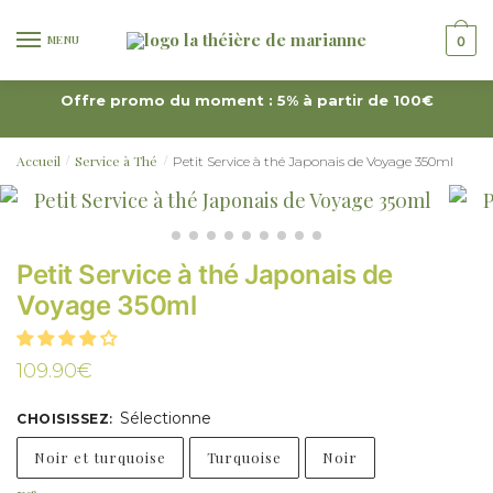
MENU
0
Offre promo du moment : 5% à partir de 100€
Accueil
Service à Thé
Petit Service à thé Japonais de Voyage 350ml
/
/
Petit Service à thé Japonais de
Voyage 350ml
109.90
€
Sélectionne
CHOISISSEZ
:
Noir et turquoise
Turquoise
Noir