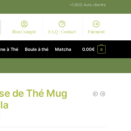
+1,500 Avis clients
Mon Compte
F.A.Q / Contact
Paiement
ne à Thé
Boule à thé
Matcha
0.00
€
0
se de Thé Mug
la
€