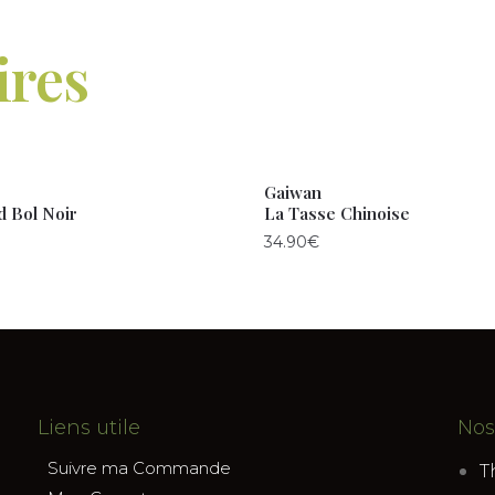
ires
Gaiwan
d Bol Noir
La Tasse Chinoise
34.90
€
Liens utile
Nos
Suivre ma Commande
T