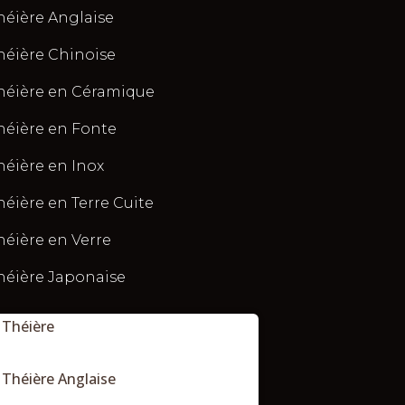
héière Anglaise
héière Chinoise
héière en Céramique
héière en Fonte
héière en Inox
héière en Terre Cuite
héière en Verre
héière Japonaise
Théière
Théière Anglaise