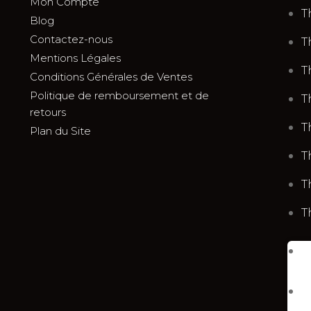
Mon Compte
T
Blog
Contactez-nous
T
Mentions Légales
T
Conditions Générales de Ventes
Politique de remboursement et de
T
retours
T
Plan du Site
T
T
T