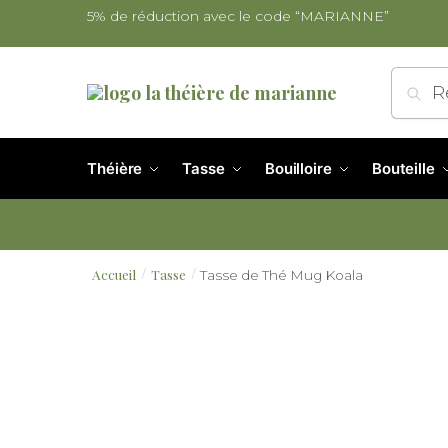
5% de réduction avec le code “MARIANNE”
Re
Théière
Tasse
Bouilloire
Bouteille
Accueil
Tasse
Tasse de Thé Mug Koala
/
/