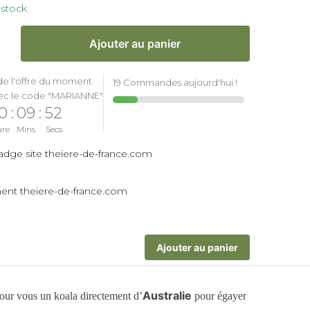
 stock
Ajouter au panier
de l'offre du moment
19 Commandes aujourd'hui !
ec le code "MARIANNE"
0
:
09
:
51
ure
Mins
Secs
Ajouter au panier
Australie
our vous un koala directement d’
pour égayer