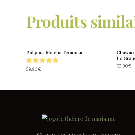
Produits simila
Bol pour Matcha Tenmoku
Chawan
Le Gran
63.90
€
59.90
€