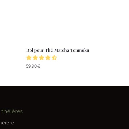
Bol pour Thé Matcha Tenmoku
59.90
€
 théières
héière