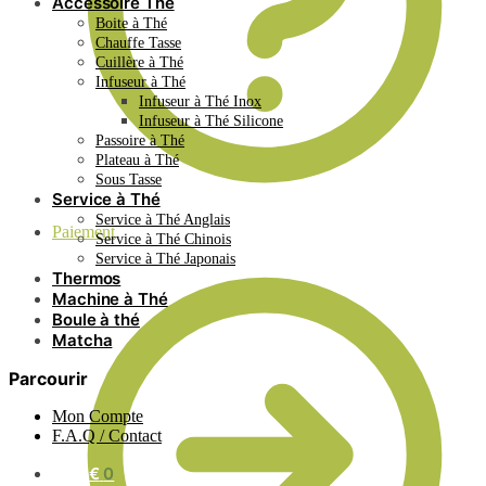
Accessoire Thé
Boite à Thé
Chauffe Tasse
Cuillère à Thé
Infuseur à Thé
Infuseur à Thé Inox
Infuseur à Thé Silicone
Passoire à Thé
Plateau à Thé
Sous Tasse
Service à Thé
Service à Thé Anglais
Paiement
Service à Thé Chinois
Service à Thé Japonais
Thermos
Machine à Thé
Boule à thé
Matcha
Parcourir
Mon Compte
F.A.Q / Contact
0.00
€
0