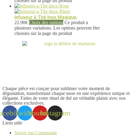
choisies sur la page du produit
Infuseur à Thé Inox Magique
22.90
€
Choix des options
Ce produit a
plusieurs variations. Les options peuvent être
choisies sur la page du produit
Chaque pièce est conçue pour sublimer votre moment de
dégustation, transformant chaque tasse en une expérience unique et
élégante. Faites de votre rituel de thé un véritable plaisir avec nos
collections exclusives.
acebook
Twitter
Youtube
Instagram
Liens utile
Suivre ma Commande