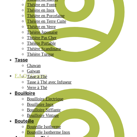
Théière en Fonte
Théière en Inox
Théière en Porcelaine
Théière en Terre Cuite
Théière en Verre
Théière Japonaise
Théière Pas Cher
Théière Portable
Théière Scandinave
Théière Turque
Tasse
Chawan
Gaiwan
F.A.Q / Contact
Tasse à Thé
Tasse à Thé avec Infuseur
Verre à Thé
Bouilloire
Bouilloire Électrique
Bouilloire Inox
Bouilloire Sifflante
Bouilloire Vintage
Bouteille
Bouteille Isotherme
Bouteille Isotherme Inox