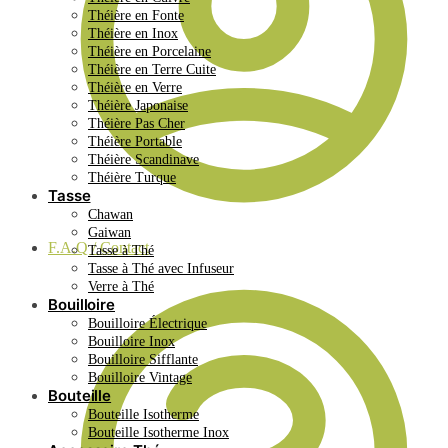
Théière en Fonte
Théière en Inox
Théière en Porcelaine
Théière en Terre Cuite
Théière en Verre
Théière Japonaise
Théière Pas Cher
Théière Portable
Théière Scandinave
Théière Turque
Tasse
Chawan
Gaiwan
F.A.Q / Contact
Tasse à Thé
Tasse à Thé avec Infuseur
Verre à Thé
Bouilloire
Bouilloire Électrique
Bouilloire Inox
Bouilloire Sifflante
Bouilloire Vintage
Bouteille
Bouteille Isotherme
Bouteille Isotherme Inox