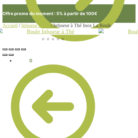
Offre promo du moment : 5% à partir de 100€
Accueil
/
Infuseur à Thé
/
Infuseur à Thé Inox La Boule
0.00
€
0