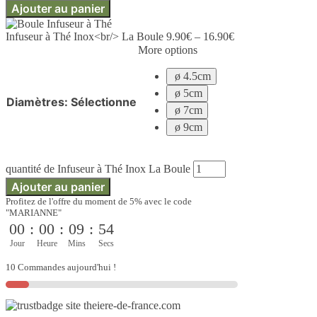
Ajouter au panier
Infuseur à Thé Inox<br/> La Boule
9.90
€
–
16.90
€
More options
ø 4.5cm
ø 5cm
Diamètres
:
Sélectionne
ø 7cm
ø 9cm
quantité de Infuseur à Thé Inox La Boule
Ajouter au panier
Profitez de l'offre du moment de 5% avec le code
"MARIANNE"
00
:
00
:
09
:
52
Jour
Heure
Mins
Secs
10 Commandes aujourd'hui !