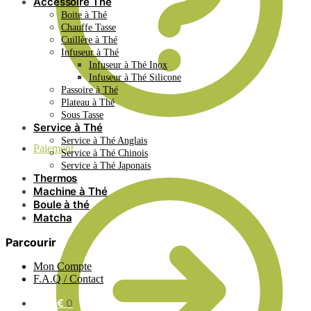
Accessoire Thé
Boite à Thé
Chauffe Tasse
Cuillère à Thé
Infuseur à Thé
Infuseur à Thé Inox
Infuseur à Thé Silicone
Passoire à Thé
Plateau à Thé
Sous Tasse
Service à Thé
Service à Thé Anglais
Paiement
Service à Thé Chinois
Service à Thé Japonais
Thermos
Machine à Thé
Boule à thé
Matcha
Parcourir
Mon Compte
F.A.Q / Contact
0.00
€
0