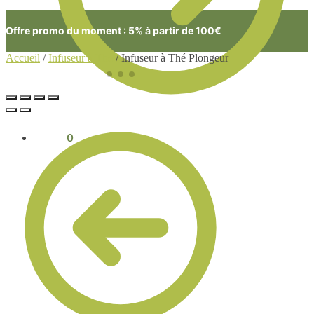
Offre promo du moment : 5% à partir de 100€
Accueil
/
Infuseur à Thé
/
Infuseur à Thé Plongeur
0.00
€
0