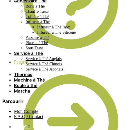
Accessoire Thé
Boite à Thé
Chauffe Tasse
Cuillère à Thé
Infuseur à Thé
Infuseur à Thé Inox
Infuseur à Thé Silicone
Passoire à Thé
Plateau à Thé
Sous Tasse
Service à Thé
Service à Thé Anglais
Paiement
Service à Thé Chinois
Service à Thé Japonais
Thermos
Machine à Thé
Boule à thé
Matcha
Parcourir
Mon Compte
F.A.Q / Contact
0.00
€
0