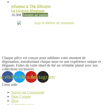
Infuseur à Thé Silicone
La Licorne Magique
16.90
€
Ajouter au panier
Chaque pièce est conçue pour sublimer votre moment de
dégustation, transformant chaque tasse en une expérience unique et
élégante. Faites de votre rituel de thé un véritable plaisir avec nos
collections exclusives.
acebook
Twitter
Youtube
Instagram
Liens utile
Suivre ma Commande
Mon Compte
Blog
Contactez-nous