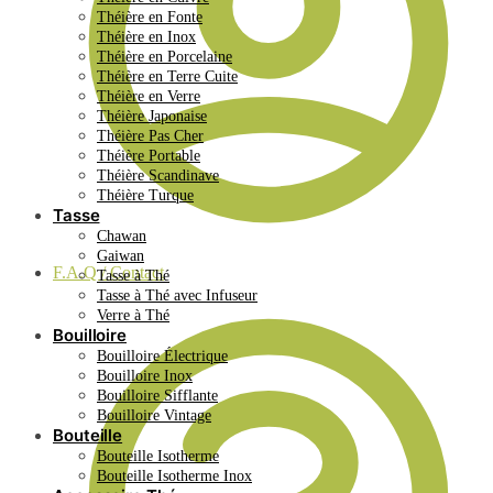
Théière en Fonte
Théière en Inox
Théière en Porcelaine
Théière en Terre Cuite
Théière en Verre
Théière Japonaise
Théière Pas Cher
Théière Portable
Théière Scandinave
Théière Turque
Tasse
Chawan
Gaiwan
F.A.Q / Contact
Tasse à Thé
Tasse à Thé avec Infuseur
Verre à Thé
Bouilloire
Bouilloire Électrique
Bouilloire Inox
Bouilloire Sifflante
Bouilloire Vintage
Bouteille
Bouteille Isotherme
Bouteille Isotherme Inox