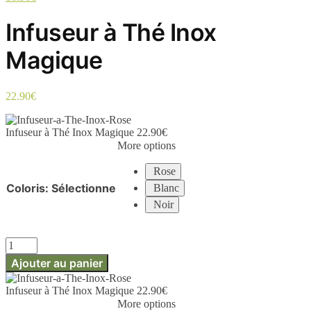
Infuseur à Thé Inox
Magique
22.90
€
Infuseur à Thé Inox Magique
22.90
€
More options
Rose
Coloris
:
Sélectionne
Blanc
Noir
quantité
de
Ajouter au panier
Infuseur
à
Infuseur à Thé Inox Magique
22.90
€
Thé
More options
Inox