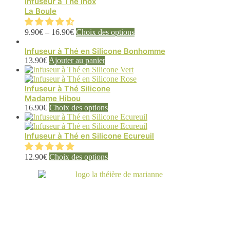
Infuseur à Thé Inox
La Boule
Ce
9.90
€
–
16.90
€
Choix des options
produit
a
Infuseur à Thé en Silicone Bonhomme
plusieurs
13.90
€
Ajouter au panier
variations.
Les
options
Infuseur à Thé Silicone
peuvent
Madame Hibou
être
Ce
16.90
€
Choix des options
choisies
produit
sur
a
la
plusieurs
Infuseur à Thé en Silicone Ecureuil
page
variations.
du
Les
Ce
12.90
€
Choix des options
produit
options
produit
peuvent
a
être
plusieurs
choisies
variations.
sur
Les
la
options
page
peuvent
du