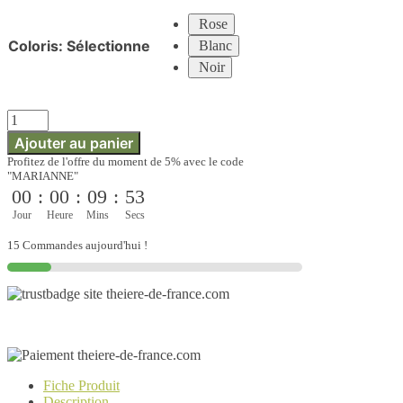
Magique
Rose
Coloris
:
Sélectionne
Blanc
Noir
quantité
de
Ajouter au panier
Infuseur
Profitez de l'offre du moment de 5% avec le code
à
"MARIANNE"
Thé
00
:
00
:
09
:
52
Inox
Magique
Jour
Heure
Mins
Secs
15 Commandes aujourd'hui !
Fiche Produit
Description