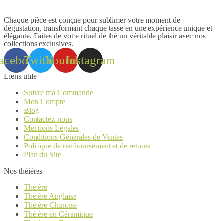
être
produit
choisies
sur
Chaque pièce est conçue pour sublimer votre moment de
la
dégustation, transformant chaque tasse en une expérience unique et
élégante. Faites de votre rituel de thé un véritable plaisir avec nos
page
collections exclusives.
du
produit
acebook
Twitter
Youtube
Instagram
Liens utile
Suivre ma Commande
Mon Compte
Blog
Contactez-nous
Mentions Légales
Conditions Générales de Ventes
Politique de remboursement et de retours
Plan du Site
Nos théières
Théière
Théière Anglaise
Théière Chinoise
Théière en Céramique