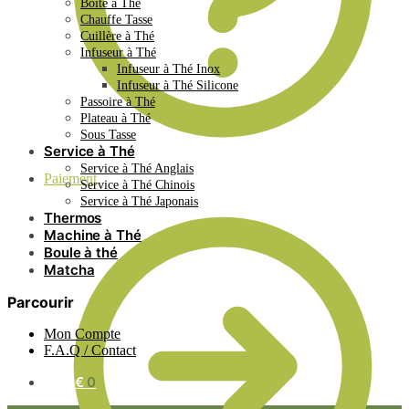
Boite à Thé
Chauffe Tasse
Cuillère à Thé
Infuseur à Thé
Infuseur à Thé Inox
Infuseur à Thé Silicone
Passoire à Thé
Plateau à Thé
Sous Tasse
Service à Thé
Service à Thé Anglais
Paiement
Service à Thé Chinois
Service à Thé Japonais
Thermos
Machine à Thé
Boule à thé
Matcha
Parcourir
Mon Compte
F.A.Q / Contact
0.00
€
0