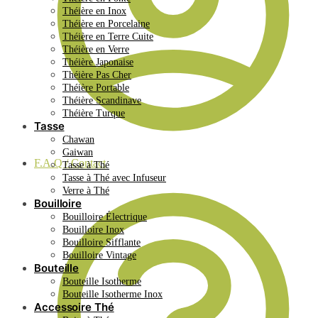
Théière en Inox
Théière en Porcelaine
Théière en Terre Cuite
Théière en Verre
Théière Japonaise
Théière Pas Cher
Théière Portable
Théière Scandinave
Théière Turque
Tasse
Chawan
Gaiwan
F.A.Q / Contact
Tasse à Thé
Tasse à Thé avec Infuseur
Verre à Thé
Bouilloire
Bouilloire Électrique
Bouilloire Inox
Bouilloire Sifflante
Bouilloire Vintage
Bouteille
Bouteille Isotherme
Bouteille Isotherme Inox
Accessoire Thé