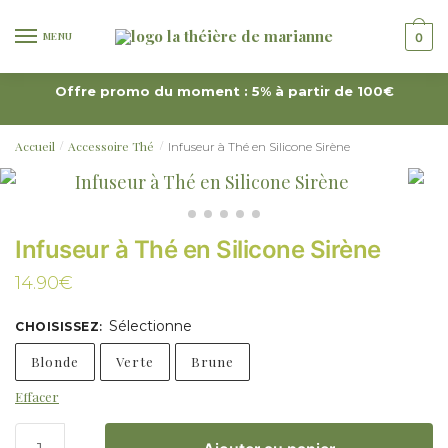
MENU
0
Offre promo du moment : 5% à partir de 100€
Accueil
Accessoire Thé
Infuseur à Thé en Silicone Sirène
/
/
Infuseur à Thé en Silicone Sirène
14.90
€
Sélectionne
CHOISISSEZ
:
Blonde
Verte
Brune
Effacer