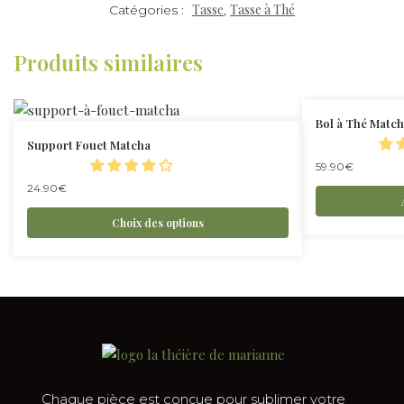
Tasse
Tasse à Thé
Catégories :
,
Produits similaires
Bol à Thé Matc
Support Fouet Matcha
59.90
€
24.90
€
Choix des options
Chaque pièce est conçue pour sublimer votre