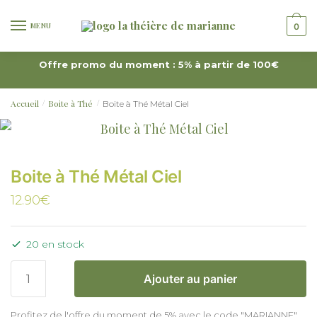
MENU
0
Offre promo du moment : 5% à partir de 100€
Accueil
Boite à Thé
Boite à Thé Métal Ciel
/
/
Boite à Thé Métal Ciel
12.90
€
20 en stock
Ajouter au panier
Profitez de l'offre du moment de 5% avec le code "MARIANNE"