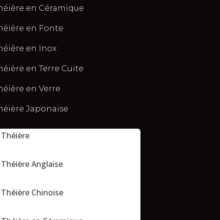
héière en Céramique
héière en Fonte
héière en Inox
héière en Terre Cuite
héière en Verre
héière Japonaise
Théière
Théière Anglaise
Théière Chinoise