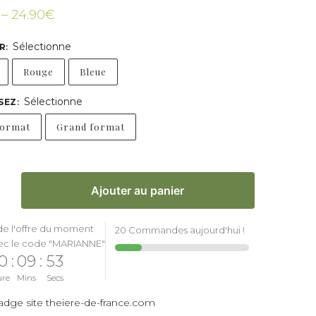
–
24.90
€
Sélectionne
R
:
Rouge
Bleue
Sélectionne
SEZ
:
format
Grand format
Ajouter au panier
de l'offre du moment
20 Commandes aujourd'hui !
ec le code "MARIANNE"
0
:
09
:
51
ure
Mins
Secs