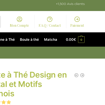
+1,500 Avis clients
Mon Compte
F.A.Q / Contact
Paiement
ne à Thé
Boule à thé
Matcha
0.00
€
0
te à Thé Design en
al et Motifs
nois