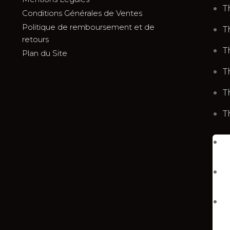
T
Conditions Générales de Ventes
Politique de remboursement et de
T
retours
T
Plan du Site
T
T
T