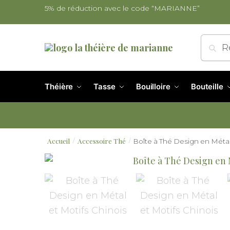
5% de réduction avec le code “MARIANNE”
Re
Théière
Tasse
Bouilloire
Bouteille
Accueil
Accessoire Thé
Boîte à Thé Design en Métal
/
/