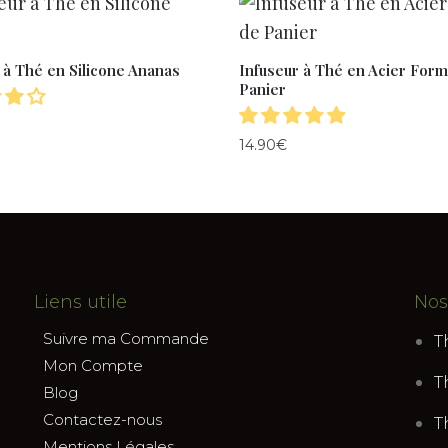
 à Thé en Silicone Ananas
Infuseur à Thé en Acier For
Panier
14.90
€
Liens utile
Nos
Suivre ma Commande
T
Mon Compte
T
Blog
Contactez-nous
T
Mentions Légales