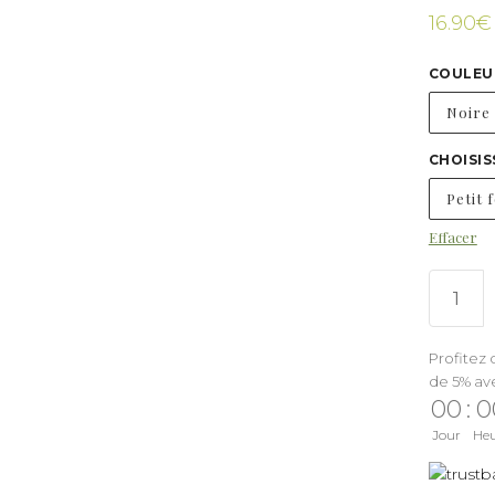
16.90
€
COULEU
Noire
CHOISIS
Petit 
Effacer
Profitez 
de 5% av
00
:
0
Jour
He