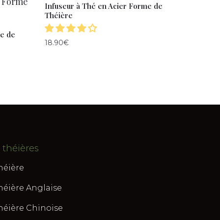
Infuseur à Thé en Acier Forme de
Théière
me de
18.90
€
 théières
héière
héière Anglaise
héière Chinoise