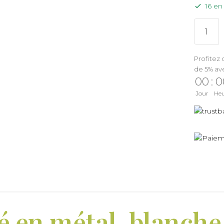
16 en
Profitez 
de 5% av
00
:
0
Jour
He
hé en métal, blanche