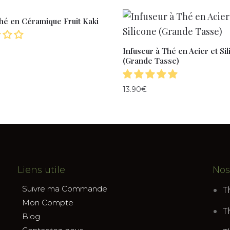
thé en Céramique Fruit Kaki
Infuseur à Thé en Acier et Si
(Grande Tasse)
13.90
€
Liens utile
Nos
Suivre ma Commande
T
Mon Compte
T
Blog