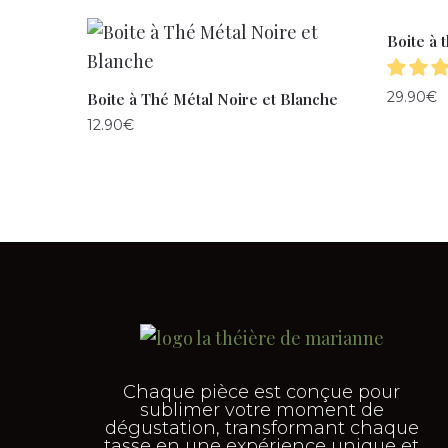
Boite à 
29.90
€
Boite à Thé Métal Noire et Blanche
12.90
€
Chaque pièce est conçue pour
sublimer votre moment de
dégustation, transformant chaque
tasse en une expérience unique et