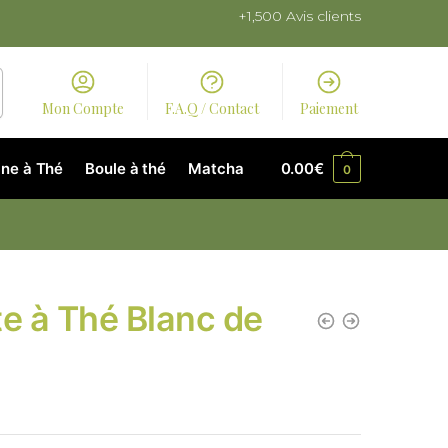
+1,500 Avis clients
Mon Compte
F.A.Q / Contact
Paiement
ne à Thé
Boule à thé
Matcha
0.00
€
0
te à Thé Blanc de