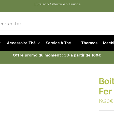
Livraison Offerte en France
cherche
Accessoire Thé
Service à Thé
Thermos
Machi
Offre promo du moment : 5% à partir de 100€
Boi
Fer
19.90
€