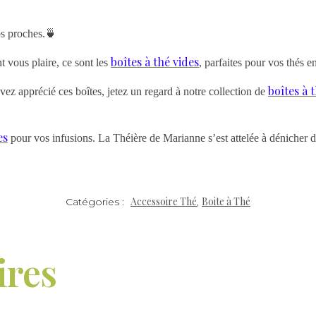
os proches.🍵
boîtes à thé vides
 vous plaire, ce sont les
, parfaites pour vos thés e
boîtes à 
avez apprécié ces boîtes, jetez un regard à notre collection de
es
pour vos infusions. La Théière de Marianne s’est attelée à dénicher de
Accessoire Thé
Boite à Thé
Catégories :
,
ires