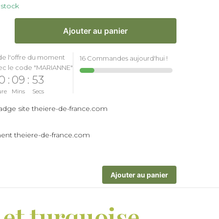
 stock
Ajouter au panier
de l'offre du moment
16 Commandes aujourd'hui !
ec le code "MARIANNE"
0
:
09
:
52
ure
Mins
Secs
Ajouter au panier
 et turquoise,