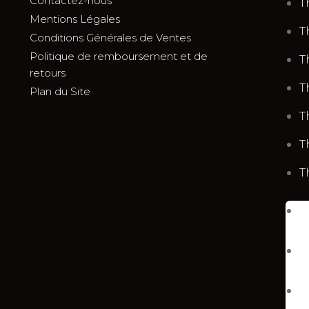
Contactez-nous
T
Mentions Légales
T
Conditions Générales de Ventes
Politique de remboursement et de
T
retours
T
Plan du Site
T
T
T