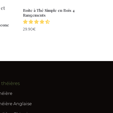
Boite à Thé Simple en Bois 4
Rangements
licone
29.90
€
 théières
héière
héière Anglaise