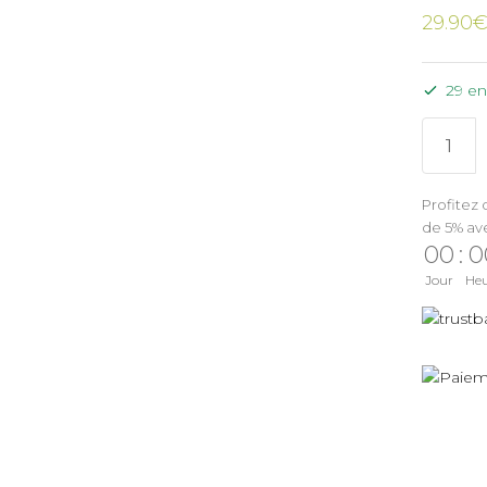
29.90
29 en
Profitez 
de 5% av
00
:
0
Jour
He