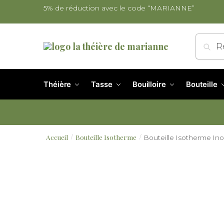
5% de réduction avec le code “MARIANNE”
Re
Théière
Tasse
Bouilloire
Bouteille
Accueil
Bouteille Isotherme
Bouteille Isotherme Ino
/
/