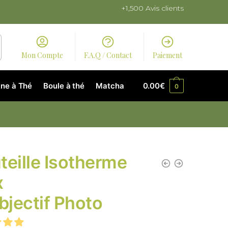
+1,500 Avis clients
Mon Compte
F.A.Q / Contact
Paiement
ne à Thé
Boule à thé
Matcha
0.00
€
0
teille Isotherme
x
Objectif Photo