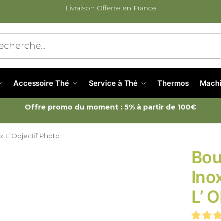
Livraison Offerte en France
cherche
Accessoire Thé
Service à Thé
Thermos
Machi
Offre promo du moment : 5% à partir de 100€
x L’ Objectif Photo
Bou
Ino
L’ 