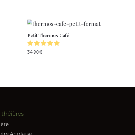
Petit Thermos Café
34.90
€
 théières
ière
ière Anglaise