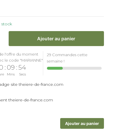
€
 stock
Ajouter au panier
de l'offre du moment
29 Commandes cette
ec le code "MARIANNE"
semaine !
0
:
09
:
54
ure
Mins
Secs
Ajouter au panier