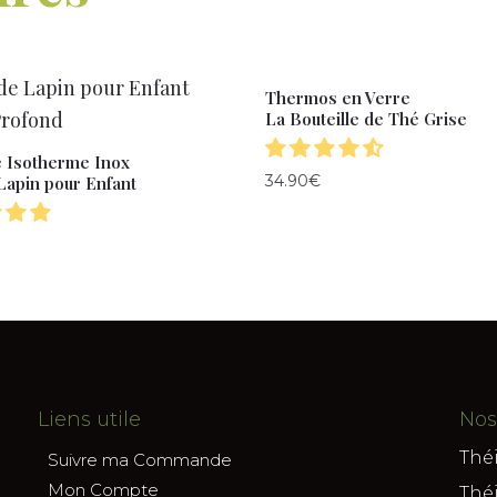
Thermos en Verre
La Bouteille de Thé Grise
e Isotherme Inox
34.90
€
Lapin pour Enfant
Liens utile
Nos
Thé
Suivre ma Commande
Mon Compte
Thé