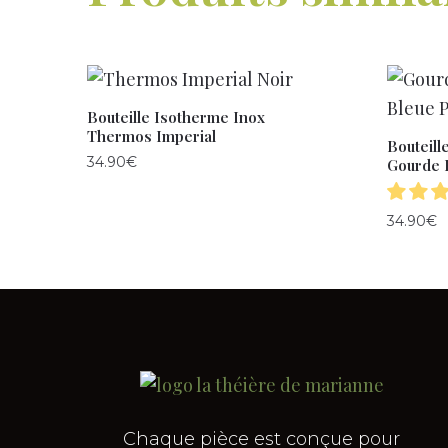
Bouteille Isotherme Inox
Thermos Imperial
Bouteill
34.90
€
Gourde 
34.90
€
Chaque pièce est conçue pour