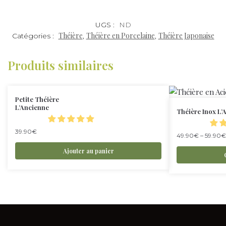
UGS :
ND
Théière
Théière en Porcelaine
Théière Japonaise
Catégories :
,
,
Produits similaires
Petite Théière
L’Ancienne
Théière Inox L’
39.90
€
49.90
€
–
59.90
€
Ajouter au panier