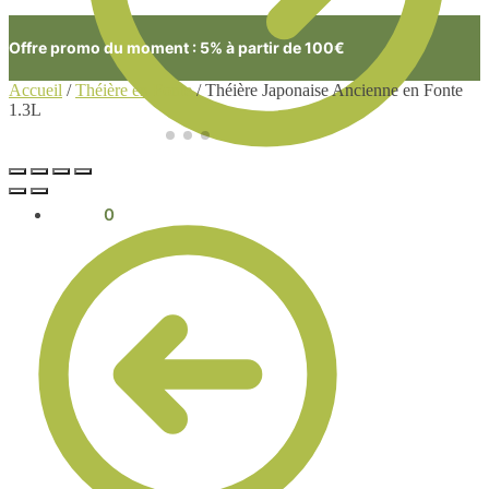
Offre promo du moment : 5% à partir de 100€
Accueil
/
Théière en Fonte
/
Théière Japonaise Ancienne en Fonte
1.3L
0.00
€
0