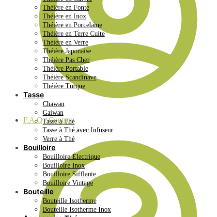
Théière en Fonte
Théière en Inox
Théière en Porcelaine
Théière en Terre Cuite
Théière en Verre
Théière Japonaise
Théière Pas Cher
Théière Portable
Théière Scandinave
Théière Turque
Tasse
Chawan
Gaiwan
F.A.Q / Contact
Tasse à Thé
Tasse à Thé avec Infuseur
Verre à Thé
Bouilloire
Bouilloire Électrique
Bouilloire Inox
Bouilloire Sifflante
Bouilloire Vintage
Bouteille
Bouteille Isotherme
Bouteille Isotherme Inox