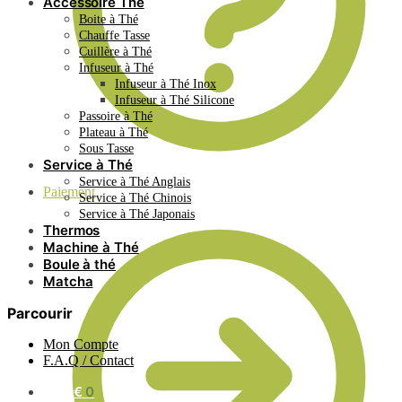
Accessoire Thé
Boite à Thé
Chauffe Tasse
Cuillère à Thé
Infuseur à Thé
Infuseur à Thé Inox
Infuseur à Thé Silicone
Passoire à Thé
Plateau à Thé
Sous Tasse
Service à Thé
Service à Thé Anglais
Paiement
Service à Thé Chinois
Service à Thé Japonais
Thermos
Machine à Thé
Boule à thé
Matcha
Parcourir
Mon Compte
F.A.Q / Contact
0.00
€
0