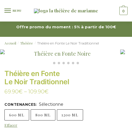
MENU
0
Offre promo du moment : 5% à partir de 100€
Accueil
Théière
Théière en Fonte Le Noir Traditionnel
/
/
Théière en Fonte
Le Noir Traditionnel
69.90
€
–
109.90
€
Sélectionne
CONTENANCES
:
600 ML
800 ML
1200 ML
Effacer