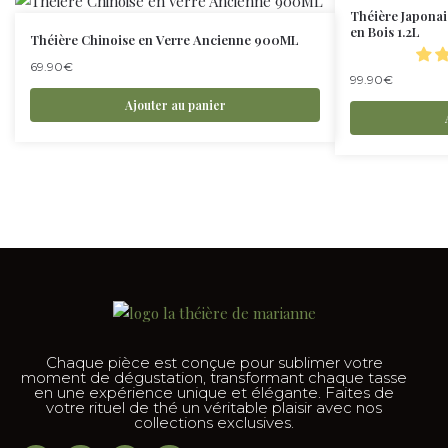
Théière Japonai
en Bois 1.2L
Théière Chinoise en Verre Ancienne 900ML
69.90
€
99.90
€
Ajouter au panier
Chaque pièce est conçue pour sublimer votre
moment de dégustation, transformant chaque tasse
en une expérience unique et élégante. Faites de
votre rituel de thé un véritable plaisir avec nos
collections exclusives.