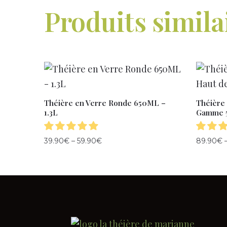
Produits simila
Théière en Verre Ronde 650ML –
Théière
1.3L
Gamme 5
39.90
€
–
59.90
€
89.90
€