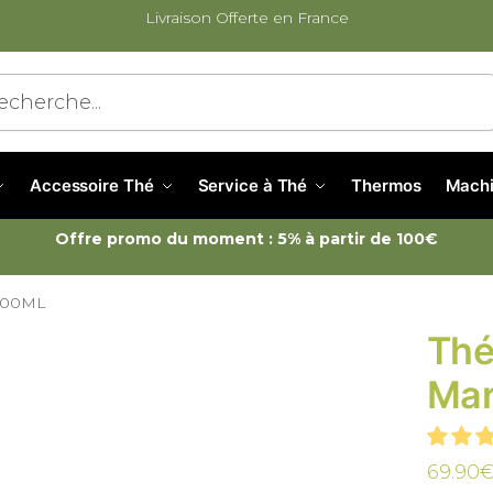
Livraison Offerte en France
cherche
Accessoire Thé
Service à Thé
Thermos
Machi
Offre promo du moment : 5% à partir de 100€
 500ML
Thé
Mar
69.90