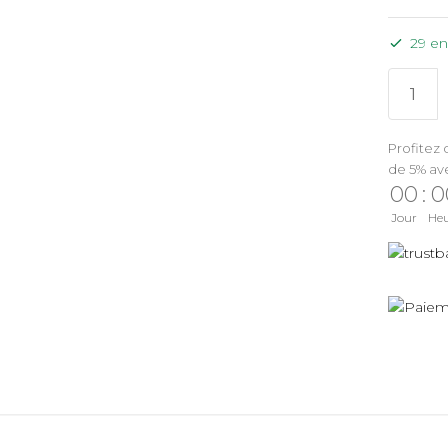
29 en
Profitez 
de 5% av
00
:
0
Jour
He