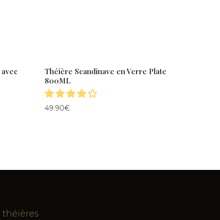
 avec
Théière Scandinave en Verre Plate
800ML
49.90
€
 théières