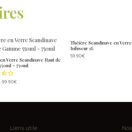
ires
Théière Scandinave en Verre
Infuseur 1L
59.90
€
 en Verre Scandinave Haut de
50ml – 750ml
–
99.90
€
Liens utile
Nos