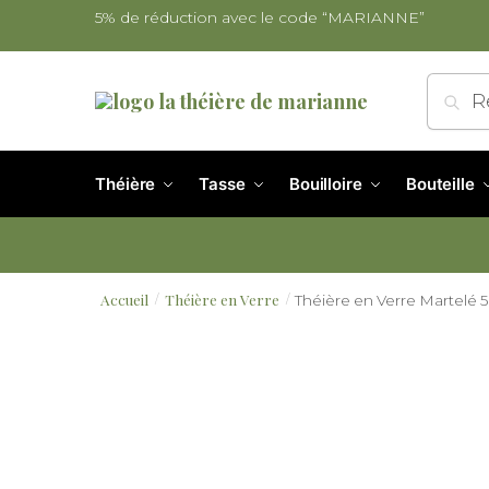
5% de réduction avec le code “MARIANNE”
Re
Théière
Tasse
Bouilloire
Bouteille
Accueil
Théière en Verre
Théière en Verre Martelé
/
/