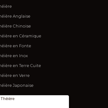
héière
héière Anglaise
héière Chinoise
héière en Céramique
héière en Fonte
héière en Inox
héière en Terre Cuite
héière en Verre
héière Japonaise
Théière