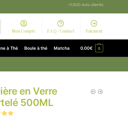
+1,500 Avis clients
Mon Compte
F.A.Q / Contact
Paiement
ne à Thé
Boule à thé
Matcha
0.00
€
0
ière en Verre
telé 500ML
€