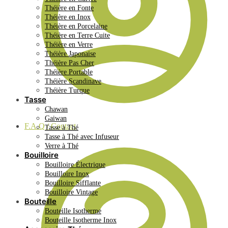
Théière en Fonte
Théière en Inox
Théière en Porcelaine
Théière en Terre Cuite
Théière en Verre
Théière Japonaise
Théière Pas Cher
Théière Portable
Théière Scandinave
Théière Turque
Tasse
Chawan
Gaiwan
F.A.Q / Contact
Tasse à Thé
Tasse à Thé avec Infuseur
Verre à Thé
Bouilloire
Bouilloire Électrique
Bouilloire Inox
Bouilloire Sifflante
Bouilloire Vintage
Bouteille
Bouteille Isotherme
Bouteille Isotherme Inox