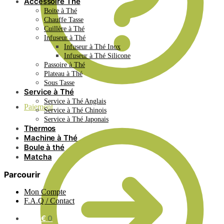
Accessoire Thé
Boite à Thé
Chauffe Tasse
Cuillère à Thé
Infuseur à Thé
Infuseur à Thé Inox
Infuseur à Thé Silicone
Passoire à Thé
Plateau à Thé
Sous Tasse
Service à Thé
Service à Thé Anglais
Paiement
Service à Thé Chinois
Service à Thé Japonais
Thermos
Machine à Thé
Boule à thé
Matcha
Parcourir
Mon Compte
F.A.Q / Contact
0.00
€
0