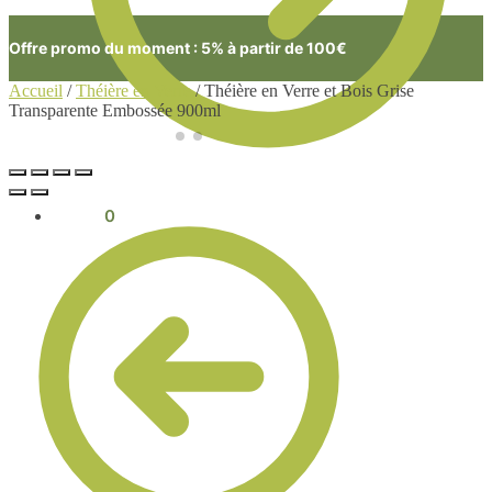
Offre promo du moment : 5% à partir de 100€
Accueil
/
Théière en Verre
/
Théière en Verre et Bois Grise
Transparente Embossée 900ml
0.00
€
0