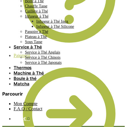
Boite à Thé
Chauffe Tasse
Cuillère à Thé
Infuseur à Thé
Infuseur à Thé Inox
Infuseur à Thé Silicone
Passoire à Thé
Plateau à Thé
Sous Tasse
Service à Thé
Service à Thé Anglais
Paiement
Service à Thé Chinois
Service à Thé Japonais
Thermos
Machine à Thé
Boule à thé
Matcha
Parcourir
Mon Compte
F.A.Q / Contact
0.00
€
0