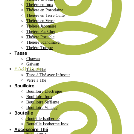
Théière en Inox
Théière en Porcelaine
Théière en Terre Cuite
Théière en Verre
Théière Japonaise
Théière Pas Cher
Théière Portable
Théière Scandinave
Théière Turque
Tasse
Chawan
Gaiwan
F.A.Q / Contact
Tasse à Thé
Tasse à Thé avec Infuseur
Verre à Thé
Bouilloire
Bouilloire Électrique
Bouilloire Inox
Bouilloire Sifflante
Bouilloire Vintage
Bouteille
Bouteille Isotherme
Bouteille Isotherme Inox
Accessoire Thé