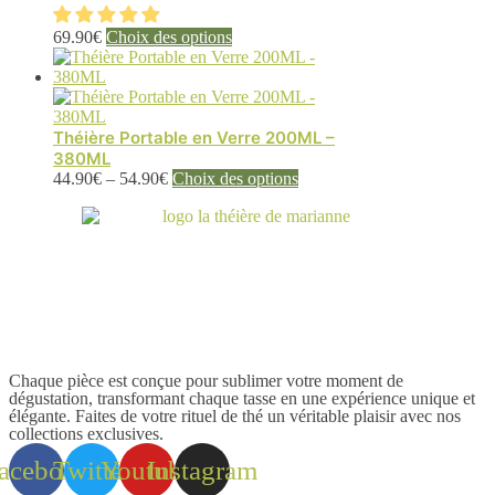
peuvent
être
Ce
69.90
€
Choix des options
choisies
produit
sur
a
la
plusieurs
page
variations.
du
Les
Théière Portable en Verre 200ML –
produit
options
380ML
peuvent
Ce
44.90
€
–
54.90
€
Choix des options
être
produit
choisies
a
sur
plusieurs
la
variations.
page
Les
du
options
produit
peuvent
être
choisies
sur
Chaque pièce est conçue pour sublimer votre moment de
la
dégustation, transformant chaque tasse en une expérience unique et
élégante. Faites de votre rituel de thé un véritable plaisir avec nos
page
collections exclusives.
du
produit
acebook
Twitter
Youtube
Instagram