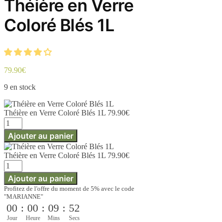
Théière en Verre
Coloré Blés 1L
79.90
€
9 en stock
Théière en Verre Coloré Blés 1L
79.90
€
quantité
de
Ajouter au panier
Théière
en
Théière en Verre Coloré Blés 1L
79.90
€
Verre
quantité
Coloré
de
Blés
Ajouter au panier
Théière
1L
Profitez de l'offre du moment de 5% avec le code
en
"MARIANNE"
Verre
00
:
00
:
09
:
52
Coloré
Blés
Jour
Heure
Mins
Secs