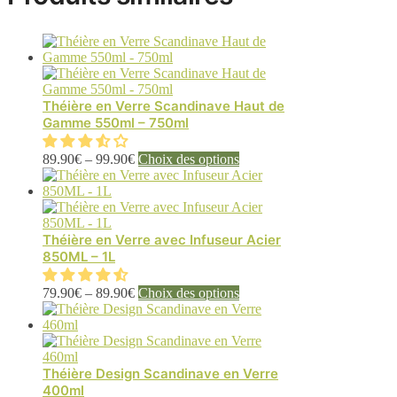
Théière en Verre Scandinave Haut de
Gamme 550ml – 750ml
Ce
89.90
€
–
99.90
€
Choix des options
produit
a
plusieurs
variations.
Les
Théière en Verre avec Infuseur Acier
options
850ML – 1L
peuvent
être
Ce
79.90
€
–
89.90
€
Choix des options
choisies
produit
sur
a
la
plusieurs
page
variations.
du
Les
Théière Design Scandinave en Verre
produit
options
400ml