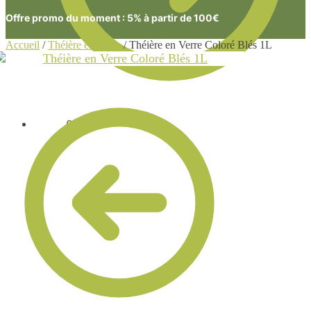
Offre promo du moment : 5% à partir de 100€
Accueil
/
Théière en Verre
/
Théière en Verre Coloré Blés 1L
0.00
€
0