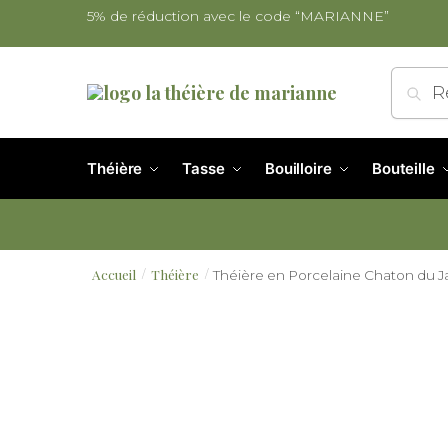
5% de réduction avec le code “MARIANNE”
Re
Théière
Tasse
Bouilloire
Bouteille
Accueil
Théière
Théière en Porcelaine Chaton du 
/
/