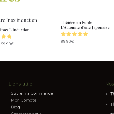
Théière en Fonte
L’Automne d’une Japonaise
Inox L’Induction
99.90
€
–
59.90
€
Liens utile
Nos
Suivre ma Commande
T
Mon Compte
T
Blog
Contactez-nous