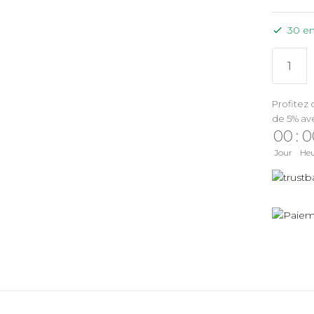
30 en
Profitez 
de 5% av
00
:
0
Jour
He