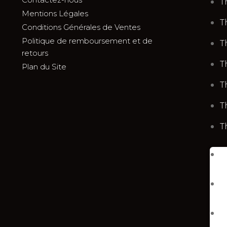
T
Mentions Légales
T
Conditions Générales de Ventes
Politique de remboursement et de
T
retours
T
Plan du Site
T
T
T