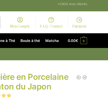
+1,500 Avis clients
Mon Compte
F.A.Q / Contact
Paiement
ne à Thé
Boule à thé
Matcha
0.00
€
0
ière en Porcelaine
ton du Japon
€