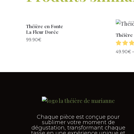
Théière en Fonte
La Fleur Dorée
Théière 
99.90
€
49.90
€
Chaque pièce est conçue pour
sublimer votre moment de
dégustation, transformant chaque
tasse en une expérience unique et