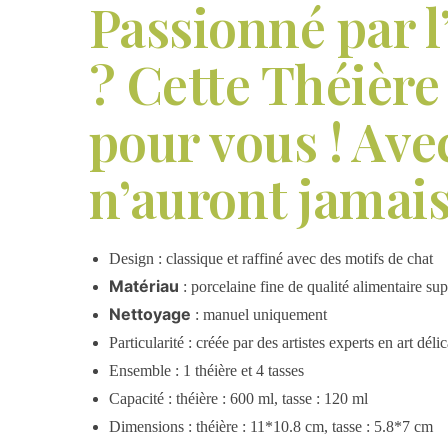
Passionné par l
? Cette Théière
pour vous ! Avec
n’auront jamais
Design : classique et raffiné avec des motifs de chat
Matériau
: porcelaine fine de qualité alimentaire s
Nettoyage
: manuel uniquement
Particularité : créée par des artistes experts en art délic
Ensemble : 1 théière et 4 tasses
Capacité : théière : 600 ml, tasse : 120 ml
Dimensions : théière : 11*10.8 cm, tasse : 5.8*7 cm