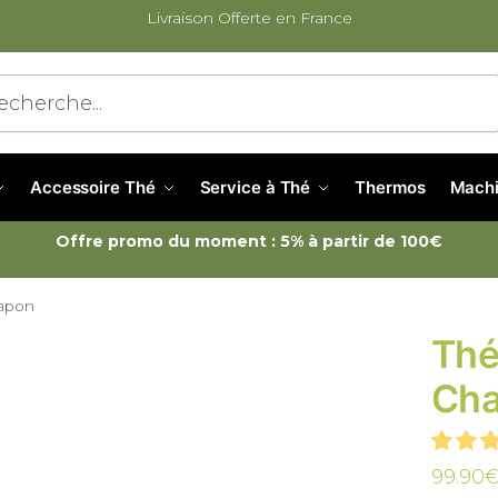
Livraison Offerte en France
cherche
Accessoire Thé
Service à Thé
Thermos
Machi
Offre promo du moment : 5% à partir de 100€
Japon
Thé
Cha
99.90