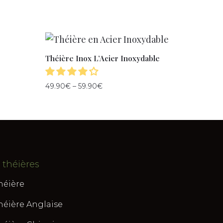
Théière Inox L’Acier Inoxydable
49.90
€
–
59.90
€
 théières
héière
héière Anglaise