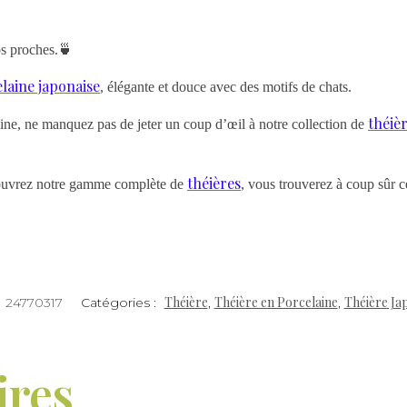
os proches.🍵
laine japonaise
, élégante et douce avec des motifs de chats.
théiè
aine, ne manquez pas de jeter un coup d’œil à notre collection de
théières
écouvrez notre gamme complète de
, vous trouverez à coup sûr c
Théière
Théière en Porcelaine
Théière Ja
:
24770317
Catégories :
,
,
ires