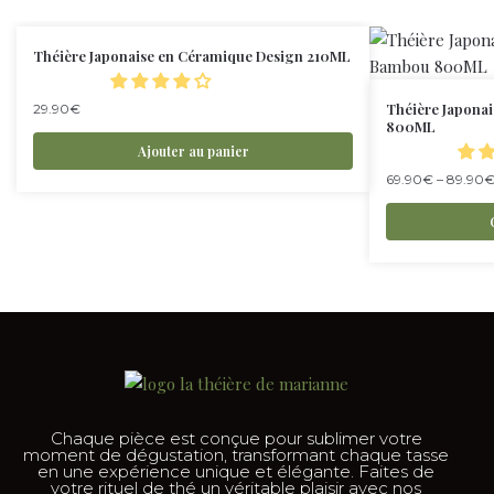
Théière Japonaise en Céramique Design 210ML
Théière Japona
29.90
€
800ML
Ajouter au panier
69.90
€
–
89.90
Chaque pièce est conçue pour sublimer votre
moment de dégustation, transformant chaque tasse
en une expérience unique et élégante. Faites de
votre rituel de thé un véritable plaisir avec nos