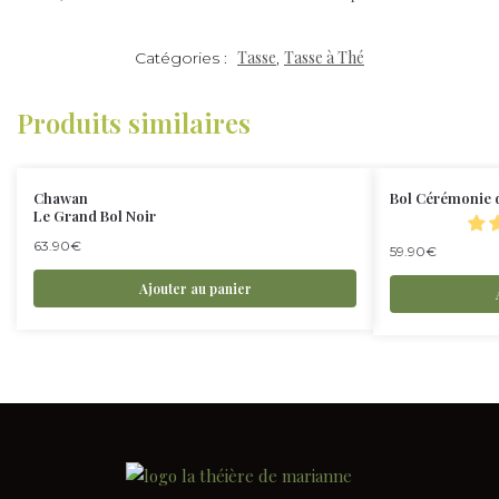
Tasse
Tasse à Thé
Catégories :
,
Produits similaires
Chawan
Bol Cérémonie
Le Grand Bol Noir
63.90
€
59.90
€
Ajouter au panier