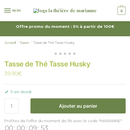
MENU
0
Offre promo du moment : 5% à partir de 100€
Accueil
Tasse
Tasse de Thé Tasse Husky
/
/
Tasse de Thé Tasse Husky
39.90
€
9 en stock
Ajouter au panier
Profitez de l'offre du moment de 5% avec le code "MARIANNE"
00
:
00
:
09
:
53