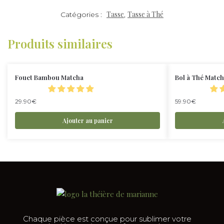
Tasse
Tasse à Thé
Catégories :
,
Produits similaires
Fouet Bambou Matcha
Bol à Thé Matc
29.90
€
59.90
€
Ajouter au panier
Chaque pièce est conçue pour sublimer votre