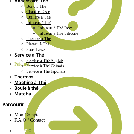
Accessoire Thé
Boite à Thé
Chauffe Tasse
Cuillère à Thé
Infuseur à Thé
Infuseur à Thé Inox
Infuseur à Thé Silicone
Passoire à Thé
Plateau à Thé
Sous Tasse
Service à Thé
Service à Thé Anglais
Paiement
Service à Thé Chinois
Service à Thé Japonais
Thermos
Machine à Thé
Boule à thé
Matcha
Parcourir
Mon Compte
F.A.Q / Contact
0.00
€
0