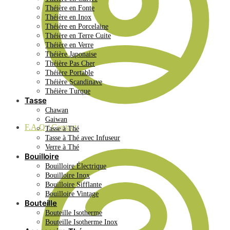
Théière en Fonte
Théière en Inox
Théière en Porcelaine
Théière en Terre Cuite
Théière en Verre
Théière Japonaise
Théière Pas Cher
Théière Portable
Théière Scandinave
Théière Turque
Tasse
Chawan
Gaiwan
F.A.Q / Contact
Tasse à Thé
Tasse à Thé avec Infuseur
Verre à Thé
Bouilloire
Bouilloire Électrique
Bouilloire Inox
Bouilloire Sifflante
Bouilloire Vintage
Bouteille
Bouteille Isotherme
Bouteille Isotherme Inox