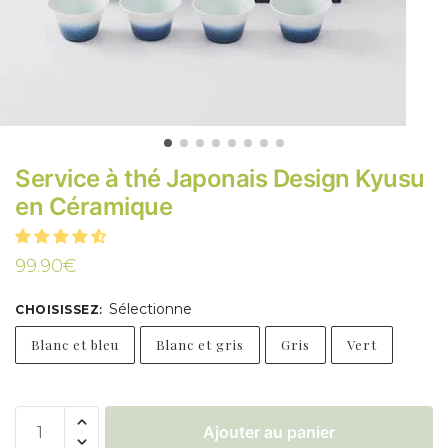
Service à thé Japonais Design Kyusu
en Céramique
99.90
€
Sélectionne
CHOISISSEZ
:
Blanc et bleu
Blanc et gris
Gris
Vert
Ajouter au panier