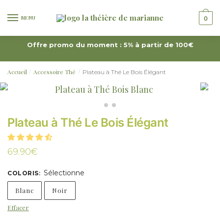
MENU
0
Offre promo du moment : 5% à partir de 100€
Accueil
Accessoire Thé
Plateau à Thé Le Bois Élégant
/
/
Plateau à Thé Le Bois Élégant
69.90
€
Sélectionne
COLORIS
:
Blanc
Noir
Effacer