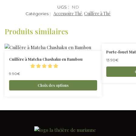
UGS :
ND
Accessoire Thé
Cuillère à Thé
Catégories :
,
Produits similaires
Porte-fouet Ma
Cuillère à Matcha Chashaku en Bambou
13.90
€
9.90
€
Choix des options