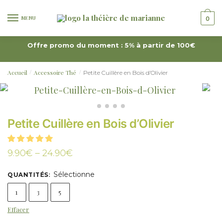
MENU
0
Offre promo du moment : 5% à partir de 100€
Accueil
Accessoire Thé
Petite Cuillère en Bois d’Olivier
/
/
Petite Cuillère en Bois d’Olivier
9.90
€
–
24.90
€
Sélectionne
QUANTITÉS
:
1
3
5
Effacer